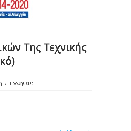
κών Της Τεχνικής
κό)
η
/
Προμήθειες