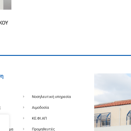
ΚΟΥ
ση
Νοσηλευτική υπηρεσία
ς
Αιμοδοσία
α
ΚΕ.ΦΙ.ΑΠ
όγραμμα
Προμηθευτές