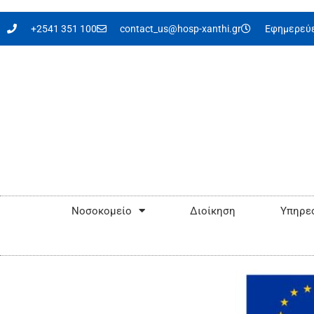
στο
περιεχόμενο
+2541 351 100
contact_us@hosp-xanthi.gr
Εφημερεύε
Νοσοκομείο
Διοίκηση
Υπηρεσ