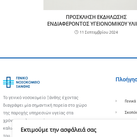
ΠΡΟΣΚΛΗΣΗ ΕΚΔΗΛΩΣΗΣ
ΕΝΔΙΑΦΕΡΟΝΤΟΣ ΥΓΕΙΟΝΟΜΙΚΟΥ ΥΛΙ
11 Σεπτεμβρίου 2024
Πλοήγη
Το γενικό νοσοκομείο Ξάνθης έχοντας
Γενικά
διαγράψει μία σημαντική πορεία στο χώρο
Σκοπό
της παροχής υπηρεσιών υγείας στα
χρόνια της λειτουργίας του σας
Ιστορί
καλωσορίζει στην επίσημη ιστοσελίδα
Εκτιμούμε την ασφάλειά σας
Οργαν
του.