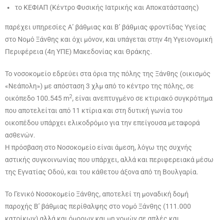
το ΚΕΦΙΑΠ (Κέντρο Φυσικής Ιατρικής και Αποκατάστασης)
παρέχει υπηρεσίες Α’ βάθμιας και Β’ βάθμιας φροντίδας Υγείας
στο Νομό Ξάνθης και όχι μόνον, και υπάγεται στην 4η Υγειονομική
Περιφέρεια (4η ΥΠΕ) Μακεδονίας και Θράκης.
Το νοσοκομείο εδρεύει στα όρια της πόλης της Ξάνθης (οικισμός
«Νεάπολη») με απόσταση 3 χλμ από το κέντρο της πόλης, σε
2
οικόπεδο 100.545 m
, είναι ανεπτυγμένο σε κτιριακό συγκρότημα
που αποτελείται από 11 κτίρια και στη δυτική γωνία του
οικοπέδου υπάρχει ελικοδρόμιο για την επείγουσα μεταφορά
ασθενών.
Η πρόσβαση στο Νοσοκομείο είναι άμεση, λόγω της συχνής
αστικής συγκοινωνίας που υπάρχει, αλλά και περιφερειακά μέσω
της Εγνατίας Οδού, και του κάθετου άξονα από τη Βουλγαρία.
Το Γενικό Νοσοκομείο Ξάνθης, αποτελεί τη μοναδική δομή
παροχής Β’ βάθμιας περίθαλψης στο νομό Ξάνθης (111.000
κατοίκων) αλλά και όμορων και μη νομών σε απλές και