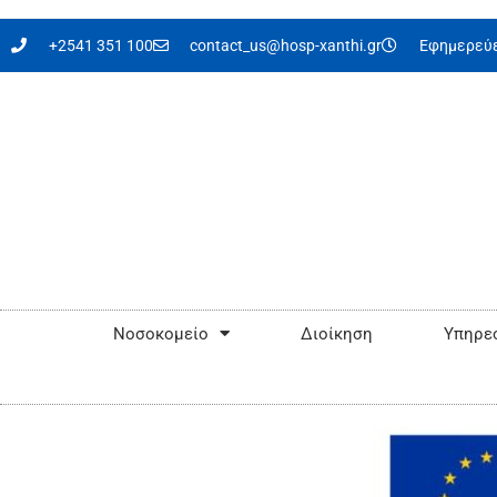
στο
περιεχόμενο
+2541 351 100
contact_us@hosp-xanthi.gr
Εφημερεύε
Νοσοκομείο
Διοίκηση
Υπηρεσ