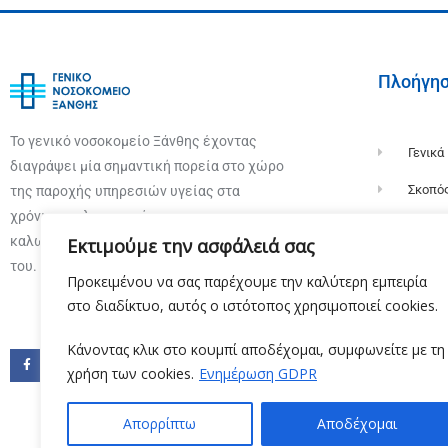
Πλοήγη
Το γενικό νοσοκομείο Ξάνθης έχοντας
Γενικά
διαγράψει μία σημαντική πορεία στο χώρο
Σκοπό
της παροχής υπηρεσιών υγείας στα
χρόνια της λειτουργίας του σας
Ιστορί
καλωσορίζει στην επίσημη ιστοσελίδα
Εκτιμούμε την ασφάλειά σας
Οργαν
του.
Προκειμένου να σας παρέχουμε την καλύτερη εμπειρία
Διοίκη
στο διαδίκτυο, αυτός ο ιστότοπος χρησιμοποιεί cookies.
Κάνοντας κλικ στο κουμπί αποδέχομαι, συμφωνείτε με τη
χρήση των cookies.
Ενημέρωση GDPR
Απορρίπτω
Αποδέχομαι