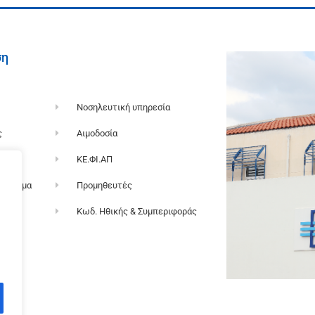
ση
Νοσηλευτική υπηρεσία
ς
Αιμοδοσία
α
ΚΕ.ΦΙ.ΑΠ
όγραμμα
Προμηθευτές
ση
Κωδ. Ηθικής & Συμπεριφοράς