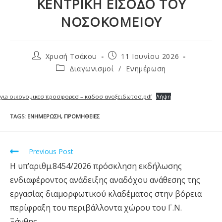
ΚΕΝΤΡΙΚΗ ΕΙΣΟΔΟ ΤΟΥ
ΝΟΣΟΚΟΜΕΙΟΥ
Χρυσή Τσάκου
11 Ιουνίου 2026
Διαγωνισμοί
/
Ενημέρωση
γιa οικονομικεσ προσφορεσ – καδοσ ανοξειδωτοσ.pdf
Λήψη
TAGS
:
ΕΝΗΜΈΡΩΣΗ
,
ΠΡΟΜΉΘΕΙΕΣ
Previous Post
Η υπ’αριθμ.8454/2026 πρόσκληση εκδήλωσης
ενδιαφέροντος ανάδειξης αναδόχου ανάθεσης της
εργασίας διαμορφωτικού κλαδέματος στην βόρεια
περίφραξη του περιβάλλοντα χώρου του Γ.Ν.
Ξάνθης.