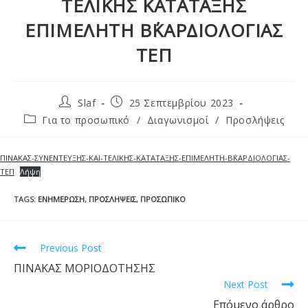
ΤΕΛΙΚΗΣ ΚΑΤΑΤΑΞΗΣ
ΕΠΙΜΕΛΗΤΗ Β΄ΚΑΡΔΙΟΛΟΓΙΑΣ
ΤΕΠ
Slaf
25 Σεπτεμβρίου 2023
Για το προσωπικό
/
Διαγωνισμοί
/
Προσλήψεις
ΠΙΝΑΚΑΣ-ΣΥΝΕΝΤΕΥΞΗΣ-ΚΑΙ-ΤΕΛΙΚΗΣ-ΚΑΤΑΤΑΞΗΣ-ΕΠΙΜΕΛΗΤΗ-Β΄ΚΑΡΔΙΟΛΟΓΙΑΣ-
ΤΕΠ
Λήψη
TAGS
:
ΕΝΗΜΈΡΩΣΗ
,
ΠΡΟΣΛΉΨΕΙΣ
,
ΠΡΟΣΩΠΙΚΌ
Previous Post
ΠΙΝΑΚΑΣ ΜΟΡΙΟΔΟΤΗΣΗΣ
Next Post
Επόμενο άρθρο