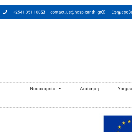
στο
περιεχόμενο
+2541 351 100
contact_us@hosp-xanthi.gr
Εφημερεύε
Νοσοκομείο
Διοίκηση
Υπηρεσ