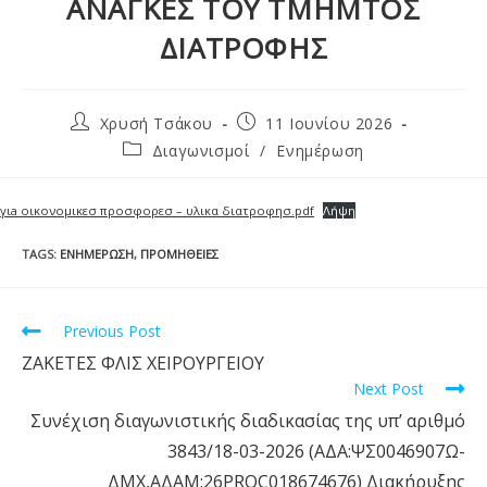
ΑΝΑΓΚΕΣ ΤΟΥ ΤΜΗΜΤΟΣ
ΔΙΑΤΡΟΦΗΣ
Χρυσή Τσάκου
11 Ιουνίου 2026
Διαγωνισμοί
/
Ενημέρωση
γιa οικονομικεσ προσφορεσ – υλικα διατροφησ.pdf
Λήψη
TAGS
:
ΕΝΗΜΈΡΩΣΗ
,
ΠΡΟΜΉΘΕΙΕΣ
Previous Post
ΖΑΚΕΤΕΣ ΦΛΙΣ ΧΕΙΡΟΥΡΓΕΙΟΥ
Next Post
Συνέχιση διαγωνιστικής διαδικασίας της υπ’ αριθμό
3843/18-03-2026 (ΑΔΑ:ΨΣ0046907Ω-
ΔΜΧ,ΑΔΑΜ:26PROC018674676) Διακήρυξης