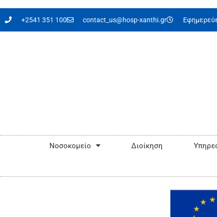
στο
περιεχόμενο
+2541 351 100
contact_us@hosp-xanthi.gr
Εφημερεύε
Νοσοκομείο
Διοίκηση
Υπηρεσ