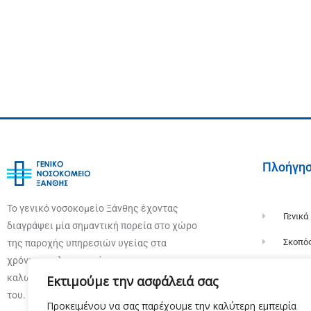
Πλοήγη
Το γενικό νοσοκομείο Ξάνθης έχοντας
Γενικά
διαγράψει μία σημαντική πορεία στο χώρο
Σκοπό
της παροχής υπηρεσιών υγείας στα
χρόνια της λειτουργίας του σας
Ιστορί
καλωσορίζει στην επίσημη ιστοσελίδα
Εκτιμούμε την ασφάλειά σας
Οργαν
του.
Προκειμένου να σας παρέχουμε την καλύτερη εμπειρία