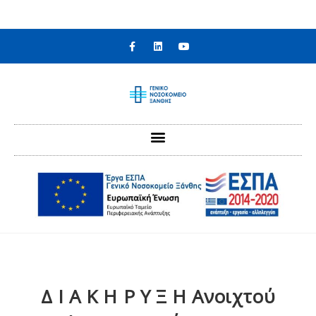
στο
περιεχόμενο
Δ Ι Α Κ Η Ρ Υ Ξ Η Ανοιχτού