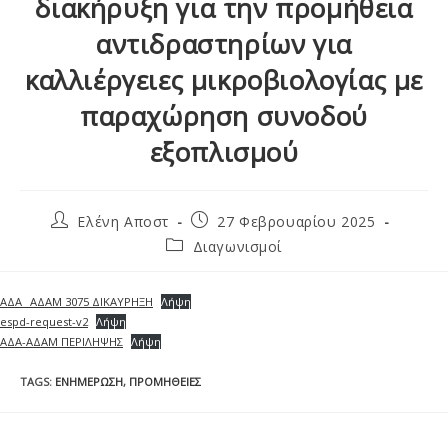
διακήρυξη για την προμήθεια
αντιδραστηρίων για
καλλιέργειες μικροβιολογίας με
παραχώρηση συνοδού
εξοπλισμού
Ελένη Αποστ
27 Φεβρουαρίου 2025
Διαγωνισμοί
ΑΔΑ _ΑΔΑΜ 3075 ΔΙΚΑΥΡΗΞΗ
Λήψη
espd-request-v2
Λήψη
ΑΔΑ-ΑΔΑΜ ΠΕΡΙΛΗΨΗΣ
Λήψη
TAGS
:
ΕΝΗΜΈΡΩΣΗ
,
ΠΡΟΜΉΘΕΙΕΣ