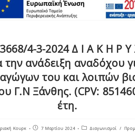
3668/4-3-2024 Δ Ι Α Κ Η Ρ Υ
α την ανάδειξη αναδόχου γ
ραγώγων του και λοιπών βι
ου Γ.Ν Ξάνθης. (CPV: 851460
έτη.
ριακή Κουρκ
7 Μαρτίου 2024
Διαγωνισμοί
/
Προμ