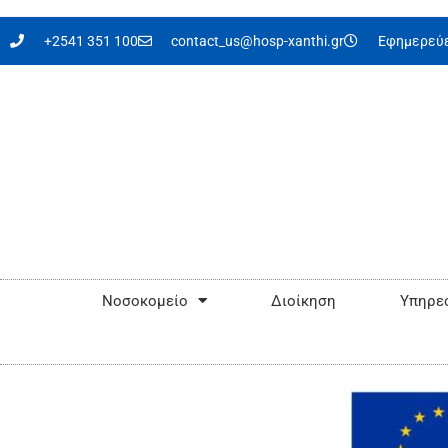
στο
περιεχόμενο
+2541 351 100
contact_us@hosp-xanthi.gr
Εφημερεύε
Νοσοκομείο
Διοίκηση
Υπηρεσ