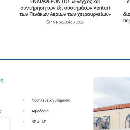
ΕΝΔΙΑΦΕΡΟΝΤΟΣ «Έλεγχος και
ε
συντήρηση των έξι συστημάτων Venturi
των Πινάκων Αερίων των χειρουργείων»
δι
πε
19 Νοεμβρίου 2025
ση
Νοσηλευτική υπηρεσία
ς
Αιμοδοσία
α
ΚΕ.ΦΙ.ΑΠ