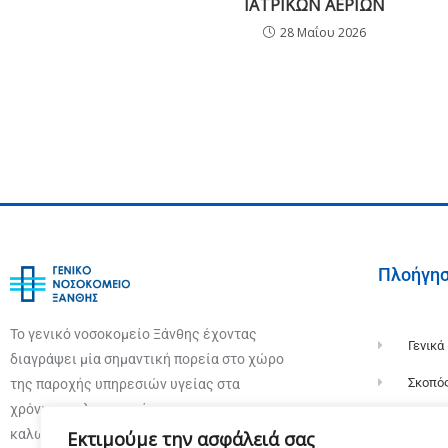
ΙΑΤΡΙΚΩΝ ΑΕΡΙΩΝ
28 Μαΐου 2026
Πλοήγη
Το γενικό νοσοκομείο Ξάνθης έχοντας
Γενικά
διαγράψει μία σημαντική πορεία στο χώρο
Σκοπό
της παροχής υπηρεσιών υγείας στα
χρόνια της λειτουργίας του σας
Ιστορί
καλωσορίζει στην επίσημη ιστοσελίδα
Εκτιμούμε την ασφάλειά σας