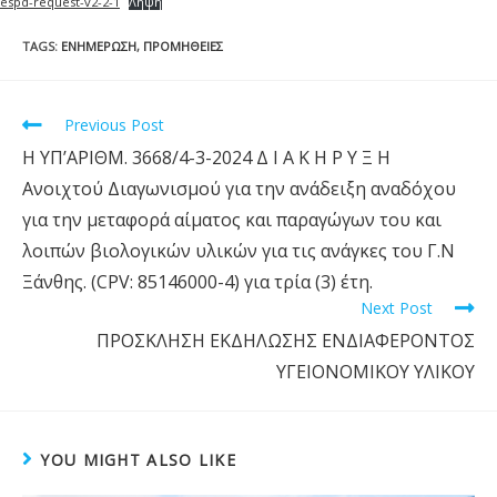
espd-request-v2-2-1
Λήψη
TAGS
:
ΕΝΗΜΈΡΩΣΗ
,
ΠΡΟΜΉΘΕΙΕΣ
Previous Post
Η ΥΠ’ΑΡΙΘΜ. 3668/4-3-2024 Δ Ι Α Κ Η Ρ Υ Ξ Η
Ανοιχτού Διαγωνισμού για την ανάδειξη αναδόχου
για την μεταφορά αίματος και παραγώγων του και
λοιπών βιολογικών υλικών για τις ανάγκες του Γ.Ν
Ξάνθης. (CPV: 85146000-4) για τρία (3) έτη.
Next Post
ΠΡΟΣΚΛΗΣΗ ΕΚΔΗΛΩΣΗΣ ΕΝΔΙΑΦΕΡΟΝΤΟΣ
ΥΓΕΙΟΝΟΜΙΚΟΥ ΥΛΙΚΟΥ
YOU MIGHT ALSO LIKE