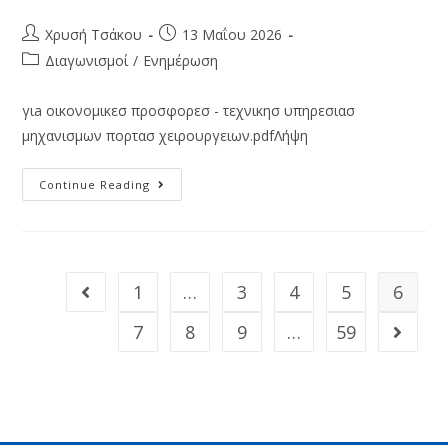
Χρυσή Τσάκου
13 Μαΐου 2026
Διαγωνισμοί
/
Ενημέρωση
γιa οικονομικεσ προσφορεσ - τεχνικησ υπηρεσιασ
μηχανισμων πορτασ χειρουργειων.pdfΛήψη
Continue Reading
1
…
3
4
5
6
7
8
9
…
59